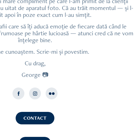
 mare compliment pe care l-am primit de la clienții
au uitat de aparatul foto. Că au trăit momentul — și l-
it apoi în poze exact cum l-au simțit.
afii care să îți aducă emoție de fiecare dată când le
i frumoase pe hârtie lucioasă — atunci cred că ne vom
înțelege bine.
ne cunoaștem. Scrie-mi și povestim.
Cu drag,
George 📷
CONTACT