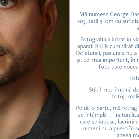
Mă numesc George Dască
soț, tată și om cu suflet
s
Fotografia a intrat în 
aparat DSLR cumpărat din
De atunci, pasiunea nu a m
și, cel mai important, î
foto este vocea
Fot
Stilul meu îmbină d
fotojurnal
Pe de o parte, mă retrag
se întâmplă — naturalitat
care se iubesc, lacrimi
nimeni nu a pus-o în 
aceea mer