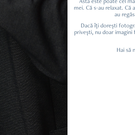
Asta este poate cel mai
mei. Că s-au relaxat. Că 
au regăs
Dacă îți dorești fotogr
privești, nu doar imagin
Hai să 