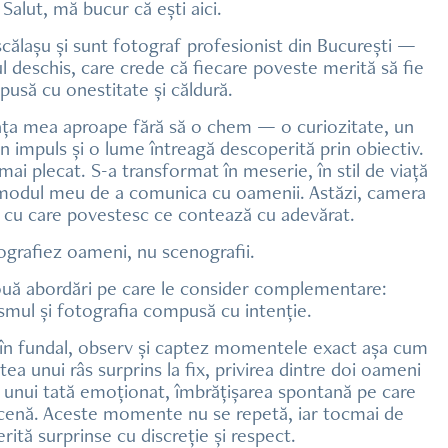
Salut, mă bucur că ești aici.
lașu și sunt fotograf profesionist din București —
ul deschis, care crede că fiecare poveste merită să fie
pusă cu onestitate și căldură.
viața mea aproape fără să o chem — o curiozitate, un
 impuls și o lume întreagă descoperită prin obiectiv.
ai plecat. S-a transformat în meserie, în stil de viață
n modul meu de a comunica cu oamenii. Astăzi, camera
 cu care povestesc ce contează cu adevărat.
ografiez oameni, nu scenografii.
ouă abordări pe care le consider complementare:
ismul și fotografia compusă cu intenție.
 în fundal, observ și captez momentele exact așa cum
ea unui râs surprins la fix, privirea dintre doi oameni
le unui tată emoționat, îmbrățișarea spontană pe care
scenă. Aceste momente nu se repetă, iar tocmai de
ită surprinse cu discreție și respect.