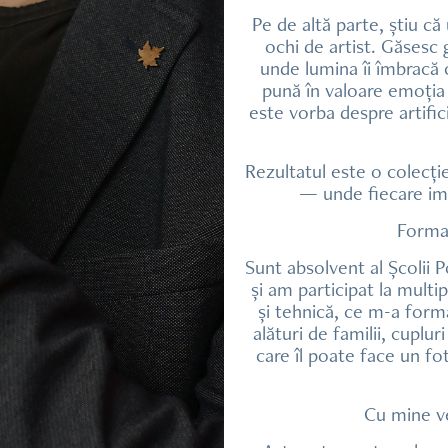
Pe de altă parte, știu că
ochi de artist. Găsesc 
unde lumina îi îmbracă 
pună în valoare emoția
este vorba despre artifi
Rezultatul este o colecție
— unde fiecare im
Formar
Sunt absolvent al Școlii 
și am participat la mult
și tehnică, ce m-a form
alături de familii, cuplu
care îl poate face un fo
Cu mine ve