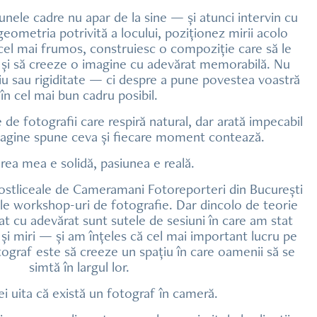
 unele cadre nu apar de la sine — și atunci intervin cu
geometria potrivită a locului, poziționez mirii acolo
cel mai frumos, construiesc o compoziție care să le
 și să creeze o imagine cu adevărat memorabilă. Nu
ciu sau rigiditate — ci despre a pune povestea voastră
în cel mai bun cadru posibil.
 de fotografii care respiră natural, dar arată impecabil
agine spune ceva și fiecare moment contează.
ea mea e solidă, pasiunea e reală.
Postliceale de Cameramani Fotoreporteri din București
iple workshop-uri de fotografie. Dar dincolo de teorie
at cu adevărat sunt sutele de sesiuni în care am stat
ri și miri — și am înțeles că cel mai important lucru pe
tograf este să creeze un spațiu în care oamenii să se
simtă în largul lor.
i uita că există un fotograf în cameră.